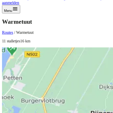
aanmelden
Menu
Warmetuut
Routes
/
Warmetuut
11
stalletjes
16
km