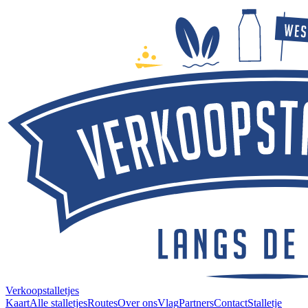
Verkoopstalletjes
Kaart
Alle stalletjes
Routes
Over ons
Vlag
Partners
Contact
Stalletje