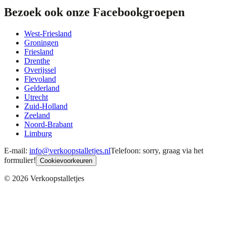
Bezoek ook onze Facebookgroepen
West-Friesland
Groningen
Friesland
Drenthe
Overijssel
Flevoland
Gelderland
Utrecht
Zuid-Holland
Zeeland
Noord-Brabant
Limburg
E-mail:
info@verkoopstalletjes.nl
Telefoon: sorry, graag via het
formulier!
Cookievoorkeuren
©
2026
Verkoopstalletjes